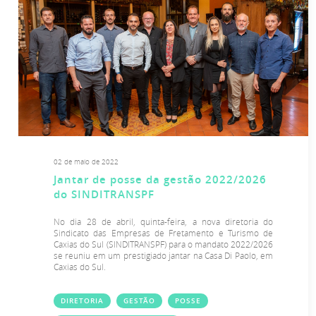
02 de maio de 2022
Jantar de posse da gestão 2022/2026
do SINDITRANSPF
No dia 28 de abril, quinta-feira, a nova diretoria do
Sindicato das Empresas de Fretamento e Turismo de
Caxias do Sul (SINDITRANSPF) para o mandato 2022/2026
se reuniu em um prestigiado jantar na Casa Di Paolo, em
Caxias do Sul.
DIRETORIA
GESTÃO
POSSE