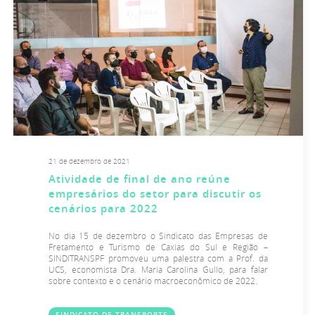
21 de dezembro de 2021
Atividade de final de ano reúne
empresários do setor para discutir os
cenários para 2022
No dia 15 de dezembro o Sindicato das Empresas de
Fretamento e Turismo de Caxias do Sul e Região –
SINDITRANSPF promoveu uma palestra com a Prof. da
UCS, economista Dra. Maria Carolina Gullo, para falar
sobre contexto e o cenário macroeconômico de 2022.
SINDICATO DE TRANSPORTE