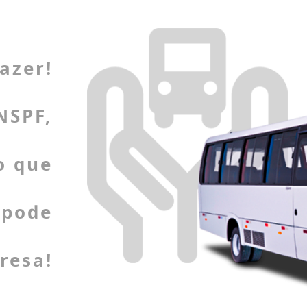
azer!
NSPF,
o que
 pode
resa!