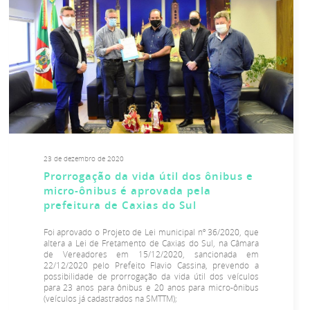
23 de dezembro de 2020
Prorrogação da vida útil dos ônibus e
micro-ônibus é aprovada pela
prefeitura de Caxias do Sul
Foi aprovado o Projeto de Lei municipal nº 36/2020, que
altera a Lei de Fretamento de Caxias do Sul, na Câmara
de Vereadores em 15/12/2020, sancionada em
22/12/2020 pelo Prefeito Flavio Cassina, prevendo a
possibilidade de prorrogação da vida útil dos veículos
para 23 anos para ônibus e 20 anos para micro-ônibus
(veículos já cadastrados na SMTTM);