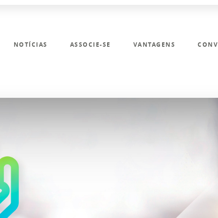
NOTÍCIAS
ASSOCIE-SE
VANTAGENS
CONV
O SINDICATO
NOTÍCIAS
ASSOCIE-SE
VANTAGENS
CONVENÇÕES
FALE CONOSCO