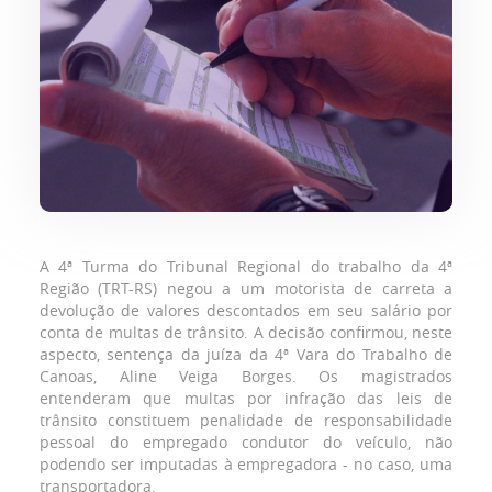
A 4ª Turma do Tribunal Regional do trabalho da 4ª
Região (TRT-RS) negou a um motorista de carreta a
devolução de valores descontados em seu salário por
conta de multas de trânsito. A decisão confirmou, neste
aspecto, sentença da juíza da 4ª Vara do Trabalho de
Canoas, Aline Veiga Borges. Os magistrados
entenderam que multas por infração das leis de
trânsito constituem penalidade de responsabilidade
pessoal do empregado condutor do veículo, não
podendo ser imputadas à empregadora - no caso, uma
transportadora.