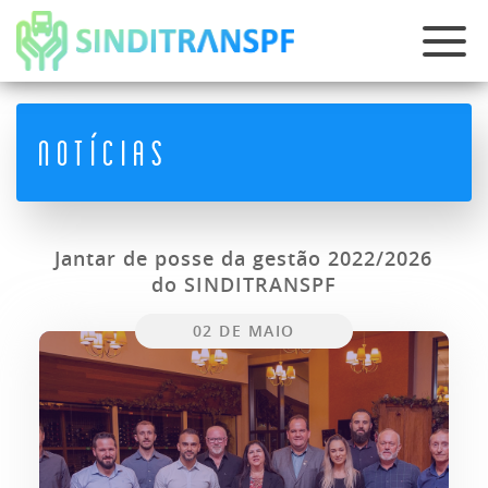
O SINDICATO
NOTÍCIAS
NOTÍCIAS
ASSOCIE-SE
VANTAGENS
Jantar de posse da gestão 2022/2026
do SINDITRANSPF
CONVENÇÕES
02 DE MAIO
FALE CONOSCO