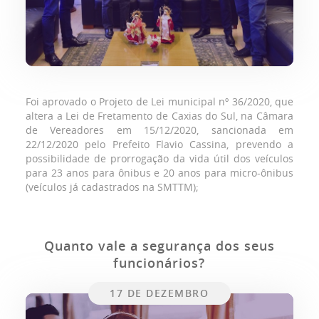
Foi aprovado o Projeto de Lei municipal nº 36/2020, que
altera a Lei de Fretamento de Caxias do Sul, na Câmara
de Vereadores em 15/12/2020, sancionada em
22/12/2020 pelo Prefeito Flavio Cassina, prevendo a
possibilidade de prorrogação da vida útil dos veículos
para 23 anos para ônibus e 20 anos para micro-ônibus
(veículos já cadastrados na SMTTM);
Quanto vale a segurança dos seus
funcionários?
17 DE DEZEMBRO